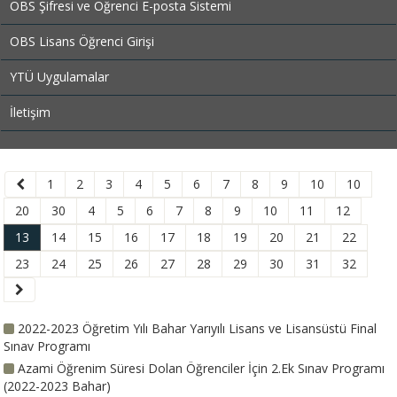
OBS Şifresi ve Öğrenci E-posta Sistemi
OBS Lisans Öğrenci Girişi
YTÜ Uygulamalar
İletişim
1
2
3
4
5
6
7
8
9
10
10
20
30
4
5
6
7
8
9
10
11
12
13
14
15
16
17
18
19
20
21
22
23
24
25
26
27
28
29
30
31
32
2022-2023 Öğretim Yılı Bahar Yarıyılı Lisans ve Lisansüstü Final
Sınav Programı
Azami Öğrenim Süresi Dolan Öğrenciler İçin 2.Ek Sınav Programı
(2022-2023 Bahar)