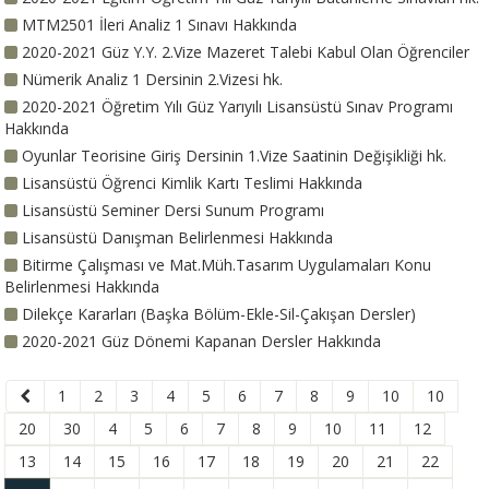
MTM2501 İleri Analiz 1 Sınavı Hakkında
2020-2021 Güz Y.Y. 2.Vize Mazeret Talebi Kabul Olan Öğrenciler
Nümerik Analiz 1 Dersinin 2.Vizesi hk.
2020-2021 Öğretim Yılı Güz Yarıyılı Lisansüstü Sınav Programı
Hakkında
Oyunlar Teorisine Giriş Dersinin 1.Vize Saatinin Değişikliği hk.
Lisansüstü Öğrenci Kimlik Kartı Teslimi Hakkında
Lisansüstü Seminer Dersi Sunum Programı
Lisansüstü Danışman Belirlenmesi Hakkında
Bitirme Çalışması ve Mat.Müh.Tasarım Uygulamaları Konu
Belirlenmesi Hakkında
Dilekçe Kararları (Başka Bölüm-Ekle-Sil-Çakışan Dersler)
2020-2021 Güz Dönemi Kapanan Dersler Hakkında
1
2
3
4
5
6
7
8
9
10
10
20
30
4
5
6
7
8
9
10
11
12
13
14
15
16
17
18
19
20
21
22