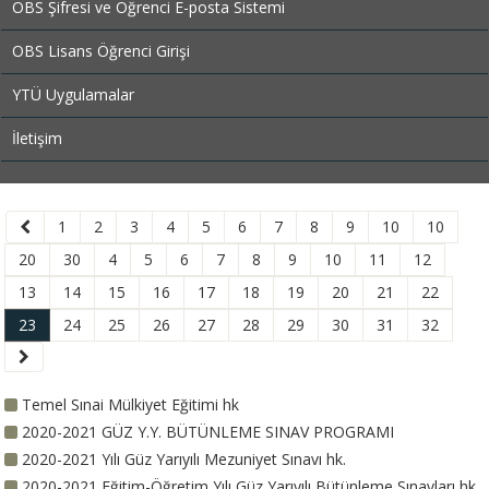
OBS Şifresi ve Öğrenci E-posta Sistemi
OBS Lisans Öğrenci Girişi
YTÜ Uygulamalar
İletişim
1
2
3
4
5
6
7
8
9
10
10
20
30
4
5
6
7
8
9
10
11
12
13
14
15
16
17
18
19
20
21
22
23
24
25
26
27
28
29
30
31
32
Temel Sınai Mülkiyet Eğitimi hk
2020-2021 GÜZ Y.Y. BÜTÜNLEME SINAV PROGRAMI
2020-2021 Yılı Güz Yarıyılı Mezuniyet Sınavı hk.
2020-2021 Eğitim-Öğretim Yılı Güz Yarıyılı Bütünleme Sınavları hk.