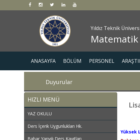
Yıldız Teknik Ünivers
Matematik
ANASAYFA
BÖLÜM
PERSONEL
ARAŞTI
Duyurular
HIZLI MENÜ
Lis
YAZ OKULU
Ders İçerik Uygunlukları Hk.
Yüksek L
Bahar Yarıyılı Ders Kayıtları