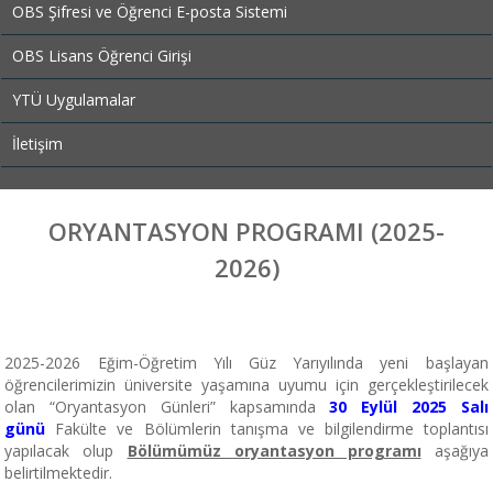
OBS Şifresi ve Öğrenci E-posta Sistemi
OBS Lisans Öğrenci Girişi
YTÜ Uygulamalar
İletişim
ORYANTASYON PROGRAMI (2025-
2026)
2025-2026 Eğim-Öğretim Yılı Güz Yarıyılında yeni başlayan
öğrencilerimizin üniversite yaşamına uyumu için gerçekleştirilecek
olan “Oryantasyon Günleri” kapsamında
30 Eylül 2025 Salı
günü
Fakülte ve Bölümlerin tanışma ve bilgilendirme toplantısı
yapılacak olup
Bölümümüz oryantasyon programı
aşağıya
belirtilmektedir.