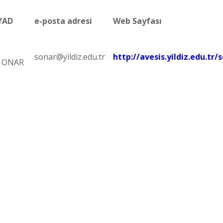
YAD
e-posta adresi
Web Sayfası
.
sonar@yildiz.edu.tr
http://avesis.yildiz.edu.tr/
n ONAR