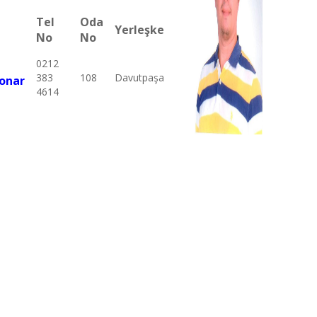
Tel
Oda
Yerleşke
No
No
0212
383
108
Davutpaşa
sonar
4614