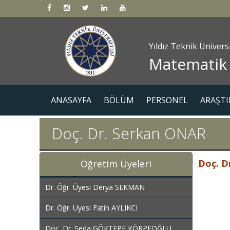
Yıldız Teknik Ünivers
Matematik
ANASAYFA
BÖLÜM
PERSONEL
ARAŞTI
Doç. Dr. Serkan ONAR
Doç. D
Öğretim Üyeleri
Tel No : 0
Dr. Öğr. Üyesi Derya SEKMAN
Oda No : 
Dr. Öğr. Üyesi Fatih AYLIKCI
E-posta ad
Doç. Dr. Seda GÖKTEPE KÖRPEOĞLU