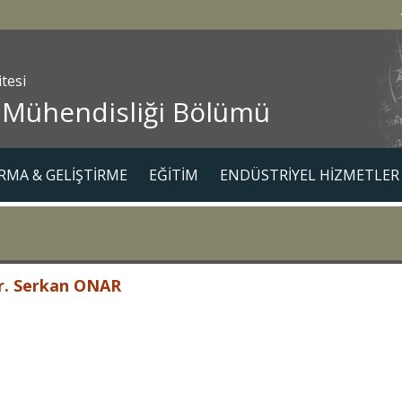
itesi
 Mühendisliği Bölümü
RMA & GELİŞTİRME
EĞİTİM
ENDÜSTRİYEL HİZMETLER
r. Serkan ONAR
212 383 46 14
108
resi : sonar@yildiz.edu.tr