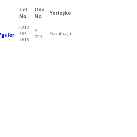
Tel
Oda
Yerleşke
No
No
0212
A-
383
Davutpaşa
r/guler
220
4613