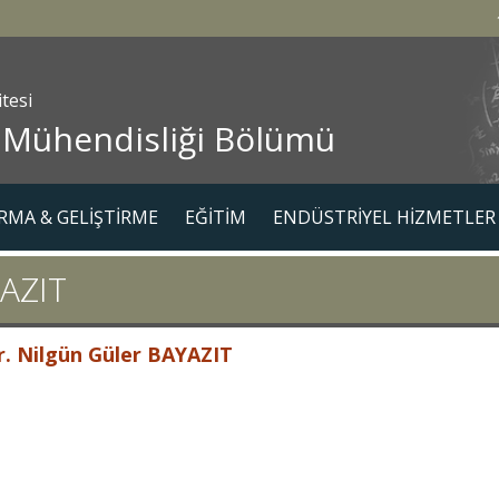
itesi
 Mühendisliği Bölümü
RMA & GELİŞTİRME
EĞİTİM
ENDÜSTRİYEL HİZMETLER
YAZIT
r. Nilgün Güler BAYAZIT
212 383 46 13
A-220
resi : guler@yildiz.edu.tr