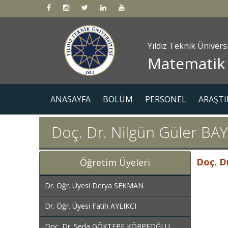
Yıldız Teknik Ünivers
Matematik
ANASAYFA
BÖLÜM
PERSONEL
ARAŞTI
Doç. Dr. Nilgün Güler BA
Doç. D
Öğretim Üyeleri
Tel No : 0
Dr. Öğr. Üyesi Derya SEKMAN
Oda No : 
Dr. Öğr. Üyesi Fatih AYLIKCI
E-posta ad
Doç. Dr. Seda GÖKTEPE KÖRPEOĞLU