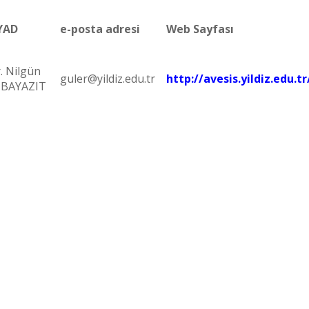
YAD
e-posta adresi
Web Sayfası
. Nilgün
guler@yildiz.edu.tr
http://avesis.yildiz.edu.t
 BAYAZIT